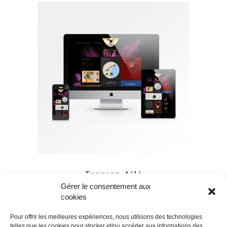
Taureau Ailé
Gérer le consentement aux
Création De Site Internet Alimentaire
cookies
Pour offrir les meilleures expériences, nous utilisons des technologies
telles que les cookies pour stocker et/ou accéder aux informations des