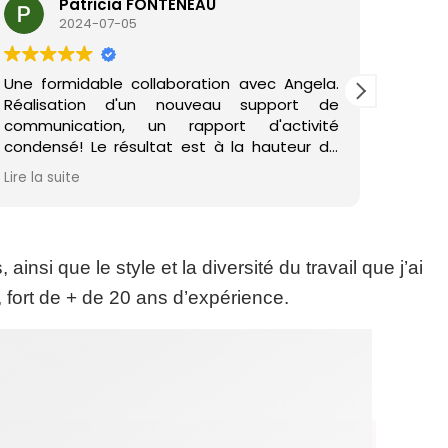
Patricia FONTENEAU
Marine 
2024-07-05
2024-06
midable collaboration avec Angela.
J'ai travaillé a
ation d'un nouveau support de
refonte de notr
ication, un rapport d'activité
de l'identité v
é! Le résultat est à la hauteur de
a été très à l
ntes! Le laps de temps imparti était
tout de suite c
ite
Lire la suite
Angela est réactive, elle a su nous
Angela est disp
er! En un mot : BRAVO§
proposition ce 
plus, elle a touj
collaboration
nsi que le style et la diversité du travail que j’ai
refaire appel à
projets.
, fort de + de 20 ans d’expérience.