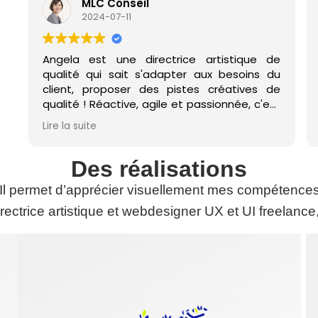
MLC Conseil
2024-07-11
Angela est une directrice artistique de
Une for
qualité qui sait s'adapter aux besoins du
Réalis
client, proposer des pistes créatives de
commun
qualité ! Réactive, agile et passionnée, c'est
condens
un élément clé pour la réussite de votre
nos atte
Lire la suite
Lire la su
projet web !
court, 
conseill
Des réalisations
Il permet d’apprécier visuellement mes compétences, ai
rectrice artistique et webdesigner UX et UI freelance