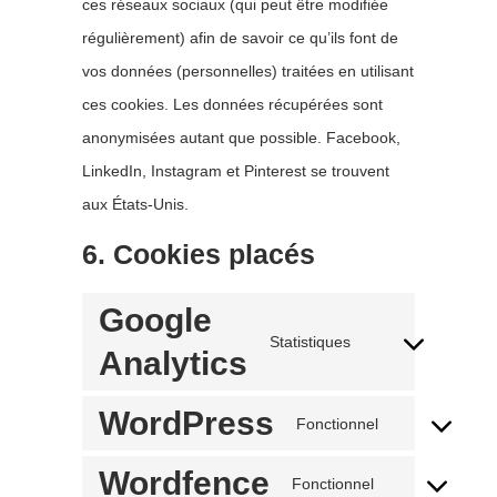
ces réseaux sociaux (qui peut être modifiée
régulièrement) afin de savoir ce qu’ils font de
vos données (personnelles) traitées en utilisant
ces cookies. Les données récupérées sont
anonymisées autant que possible. Facebook,
LinkedIn, Instagram et Pinterest se trouvent
aux États-Unis.
6. Cookies placés
Google
Statistiques
Consent
Analytics
to
service
WordPress
google-
Fonctionnel
Consent
analytics
to
Wordfence
service
Fonctionnel
Consent
wordpress