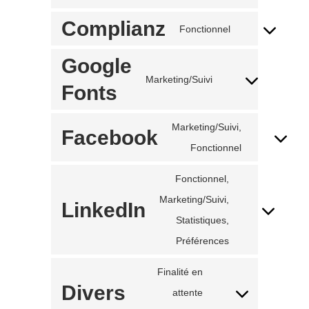
to
Complianz
service
Fonctionnel
Consent
wordfence
to
Google
service
complianz
Marketing/Suivi
Consent
Fonts
to
service
google-
Marketing/Suivi,
Facebook
fonts
Consent
Fonctionnel
to
service
Fonctionnel,
facebook
Marketing/Suivi,
LinkedIn
Consent
Statistiques,
to
Préférences
service
linkedin
Finalité en
Divers
attente
Consent