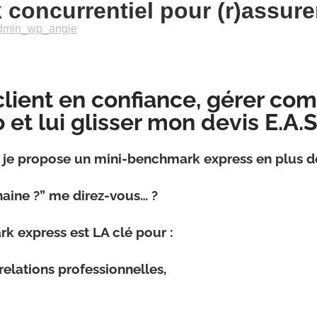
oncurrentiel pour (r)assurer
dmin_wp_angie
lient en confiance, gérer co
 et lui glisser mon devis E.A.S
, je propose un mini-benchmark express en plus d
haine ?” me direz-vous… ?
rk express est LA clé pour :
relations professionnelles,