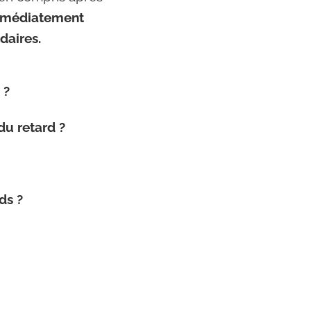
 immédiatement
daires.
é ?
du retard ?
rds ?