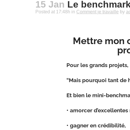
15 Jan
Le benchmark c
Posted at 17:48h
in
Comment je travaille
by
a
Mettre mon c
pro
Pour les grands projets
“Mais pourquoi tant de 
Et bien le mini-benchma
• amorcer d’excellentes 
• gagner en crédibilité,