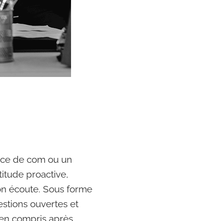
ence de com ou un
itude proactive,
on écoute. Sous forme
estions ouvertes et
bien compris après