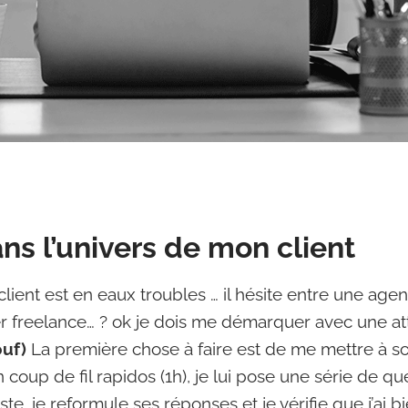
ans l’univers de mon client
client est en eaux troubles … il hésite entre une ag
 freelance… ? ok je dois me démarquer avec une att
ouf)
La première chose à faire est de me mettre à s
 coup de fil rapidos (1h), je lui pose une série de qu
ste, je reformule ses réponses et je vérifie que j’ai 