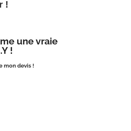
 !
mme une vraie
.Y !
e mon devis !